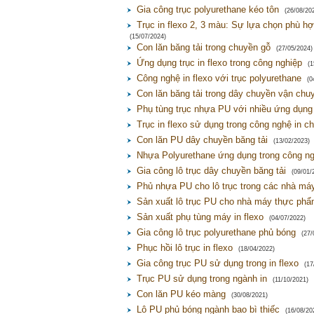
Gia công trục polyurethane kéo tôn
(26/08/20
Trục in flexo 2, 3 màu: Sự lựa chọn phù h
(15/07/2024)
Con lăn băng tải trong chuyền gỗ
(27/05/2024)
Ứng dụng trục in flexo trong công nghiệp
(1
Công nghệ in flexo với trục polyurethane
(0
Con lăn băng tải trong dây chuyền vận chu
Phụ tùng trục nhựa PU với nhiều ứng dụng
Trục in flexo sử dụng trong công nghệ in c
Con lăn PU dây chuyền băng tải
(13/02/2023)
Nhựa Polyurethane ứng dụng trong công ngh
Gia công lô trục dây chuyền băng tải
(09/01/
Phủ nhựa PU cho lô trục trong các nhà má
Sản xuất lô trục PU cho nhà máy thực ph
Sản xuất phụ tùng máy in flexo
(04/07/2022)
Gia công lô trục polyurethane phủ bóng
(27/
Phục hồi lô trục in flexo
(18/04/2022)
Gia công trục PU sử dụng trong in flexo
(17
Trục PU sử dụng trong ngành in
(11/10/2021)
Con lăn PU kéo màng
(30/08/2021)
Lô PU phủ bóng ngành bao bì thiếc
(16/08/20