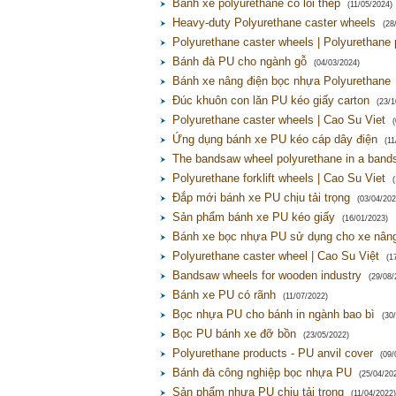
Bánh xe polyurethane có lõi thép
(11/05/2024)
Heavy-duty Polyurethane caster wheels
(28
Polyurethane caster wheels | Polyurethane 
Bánh đà PU cho ngành gỗ
(04/03/2024)
Bánh xe nâng điện bọc nhựa Polyurethane
Đúc khuôn con lăn PU kéo giấy carton
(23/1
Polyurethane caster wheels | Cao Su Viet
Ứng dụng bánh xe PU kéo cáp dây điện
(11
The bandsaw wheel polyurethane in a ban
Polyurethane forklift wheels | Cao Su Viet
Đắp mới bánh xe PU chịu tải trọng
(03/04/202
Sản phẩm bánh xe PU kéo giấy
(16/01/2023)
Bánh xe bọc nhựa PU sử dụng cho xe nân
Polyurethane caster wheel | Cao Su Việt
(1
Bandsaw wheels for wooden industry
(29/08/
Bánh xe PU có rãnh
(11/07/2022)
Bọc nhựa PU cho bánh in ngành bao bì
(30
Bọc PU bánh xe đỡ bồn
(23/05/2022)
Polyurethane products - PU anvil cover
(09/
Bánh đà công nghiệp bọc nhựa PU
(25/04/20
Sản phẩm nhựa PU chịu tải trọng
(11/04/2022)