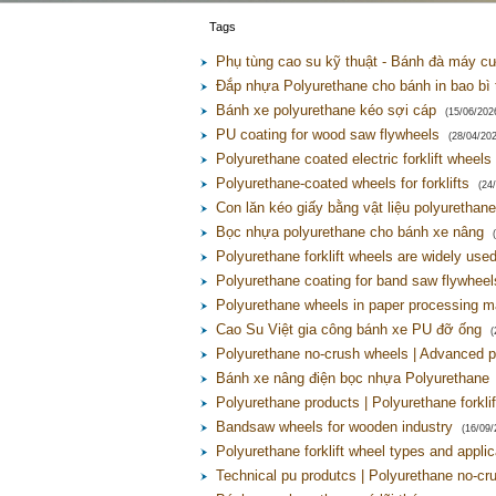
Tags
Phụ tùng cao su kỹ thuật - Bánh đà máy c
Đắp nhựa Polyurethane cho bánh in bao bì 
Bánh xe polyurethane kéo sợi cáp
(15/06/202
PU coating for wood saw flywheels
(28/04/20
Polyurethane coated electric forklift wheels
Polyurethane-coated wheels for forklifts
(24
Con lăn kéo giấy bằng vật liệu polyurethane
Bọc nhựa polyurethane cho bánh xe nâng
Polyurethane forklift wheels are widely used 
Polyurethane coating for band saw flywheel
Polyurethane wheels in paper processing m
Cao Su Việt gia công bánh xe PU đỡ ống
(
Polyurethane no-crush wheels | Advanced p
Bánh xe nâng điện bọc nhựa Polyurethane
Polyurethane products | Polyurethane forkli
Bandsaw wheels for wooden industry
(16/09/
Polyurethane forklift wheel types and applic
Technical pu produtcs | Polyurethane no-cr